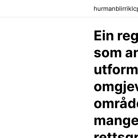
hurmanblirriklc
Ein re
som an
utform
omgjev
område
mange 
rettsg