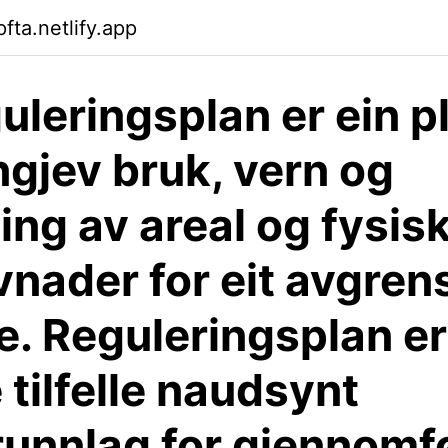
pfta.netlify.app
guleringsplan er ein p
gjev bruk, vern og
ing av areal og fysis
nader for eit avgren
. Reguleringsplan er 
tilfelle naudsynt
runnlag for gjennomf