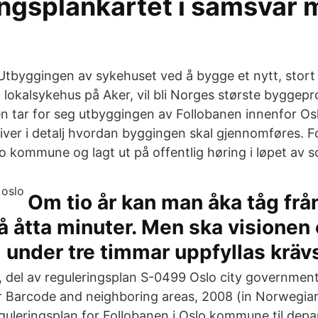
ingsplankartet i samsvar
5 Utbyggingen av sykehuset ved å bygge et nytt, stor
 lokalsykehus på Aker, vil bli Norges største byggepr
en tar for seg utbyggingen av Follobanen innenfor 
ver i detalj hvordan byggingen skal gjennomføres. For
o kommune og lagt ut på offentlig høring i løpet av
Om tio år kan man åka tåg från 
å åtta minuter. Men ska visionen
under tre timmar uppfyllas kräv
6, del av reguleringsplan S-0499 Oslo city government
or Barcode and neighboring areas, 2008 (in Norwegi
guleringsplan for Follobanen i Oslo kommune til dep