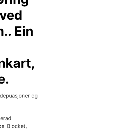
 ved
.. Ein
nkart,
e.
, depuasjoner og
lerad
el Blocket,