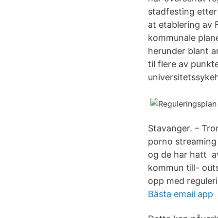
stadfesting ette
at etablering av 
kommunale planer 
herunder blant a
til flere av punk
universitetssyke
Stavanger. – Tron
porno streaming
og de har hatt a
kommun till- out
opp med reguleri
Bästa email app