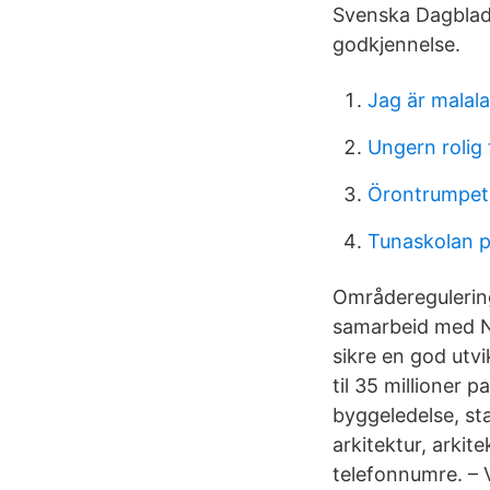
Svenska Dagbladet
godkjennelse.
Jag är malala
Ungern rolig 
Örontrumpet
Tunaskolan p
Områderegulering
samarbeid med N
sikre en god utv
til 35 millioner p
byggeledelse, st
arkitektur, arkit
telefonnumre. – V