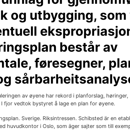
tak og utbygging, som
entuell ekspropriasjon
ringsplan består av
tale, føresegner, pla
 og sårbarheitsanalys
uleringen av øyene har rekord i planforslag, høringer
 fjor vedtok bystyret å lage en plan for øyene.
ngsplan. Sverige. Riksintressen. Schibsted är en etab
 huvudkontor i Oslo, som äger sajter som till exemp