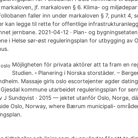
r markaloven, jf. markaloven § 6. Klima- og miljødepa
Follobanen faller inn under markaloven § 7, punkt 4, 
kan legge til rette for offentlige infrastrukturanlegg
nnet jernbane. 2021-04-12 · Plan- og bygningsetaten i
tene i Helse sør-øst reguleringsplan for utbygging av 
hus.
Möjligheten för privata aktörer att ta fram en re
Studien. ▫ Planering i Norska storstäder. – Bergen
dheim. Massaje girls oslo escortejenter agder dating
 Gjesdal kommune utarbeidet reguleringsplan for se
v J Sundqvist · 2015 — jektet utanför Oslo, Norge, 
side Oslo, Norway, where Bærum municipali- områder
ngsplan.