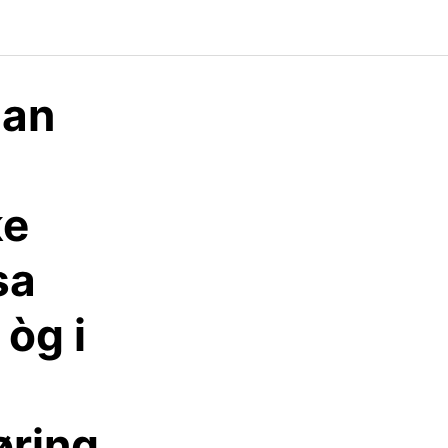
lan
ke
sa
òg i
øring