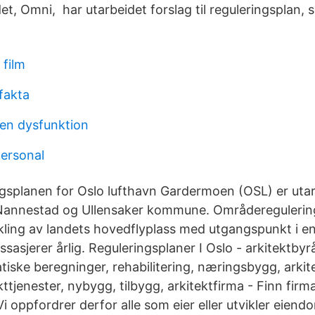
, Omni, har utarbeidet forslag til reguleringsplan, s
 film
fakta
en dysfunktion
ersonal
splanen for Oslo lufthavn Gardermoen (OSL) er utar
annestad og Ullensaker kommune. Områderegulering
ikling av landets hovedflyplass med utgangspunkt i e
assasjerer årlig. Reguleringsplaner I Oslo - arkitektbyrå
atiske beregninger, rehabilitering, næringsbygg, arki
ekttjenester, nybygg, tilbygg, arkitektfirma - Finn firm
i oppfordrer derfor alle som eier eller utvikler eiend