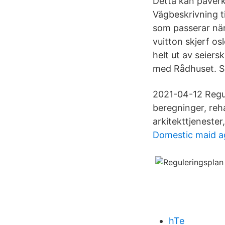
Detta kan påverka
Vägbeskrivning ti
som passerar när
vuitton skjerf o
helt ut av seiers
med Rådhuset. S
2021-04-12 Regule
beregninger, reha
arkitekttjenester
Domestic maid 
hTe