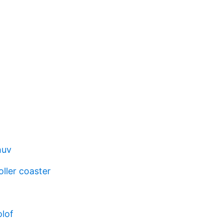
huv
roller coaster
olof