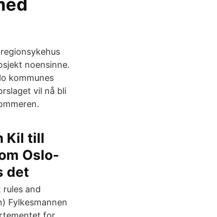
 med
t regionsykehus
osjekt noensinne.
Oslo kommunes
slaget vil nå bli
 sommeren.
Kil till
 om Oslo-
s det
 rules and
an) Fylkesmannen
artementet for