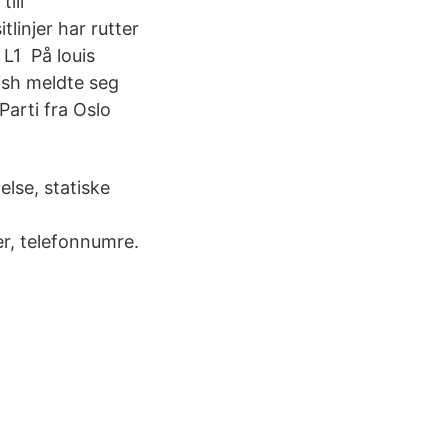
till
tlinjer har rutter
 L1 På louis
ish meldte seg
Parti fra Oslo
else, statiske
er, telefonnumre.