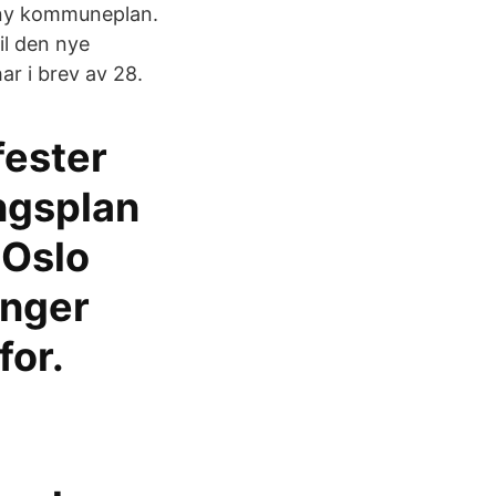
 ny kommuneplan.
il den nye
 i brev av 28.
fester
ngsplan
 Oslo
inger
for.