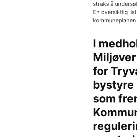
straks å undersø
En oversiktlig li
kommuneplanen. 
I medho
Miljøve
for Tryv
bystyre
som fre
Kommune
reguler