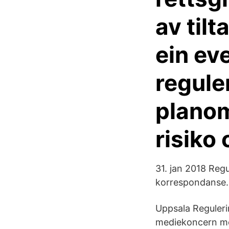
av til
ein ev
regule
planom
risiko
31. jan 2018 Reg
korrespondanse. I
Uppsala Reguleri
mediekoncern med