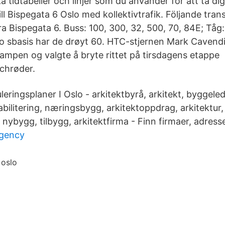
 tidtabeller och linjer som du använder för att ta dig 
ll Bispegata 6 Oslo med kollektivtrafik. Följande transi
a Bispegata 6. Buss: 100, 300, 32, 500, 70, 84E; Tåg:
slo sbasis har de drøyt 60. HTC-stjernen Mark Cavend
kampen og valgte å bryte rittet på tirsdagens etappe 
chrøder.
ringsplaner I Oslo - arkitektbyrå, arkitekt, byggeled
bilitering, næringsbygg, arkitektoppdrag, arkitektur,
, nybygg, tilbygg, arkitektfirma - Finn firmaer, adress
agency