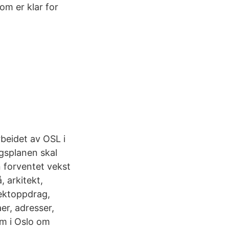
om er klar for
beidet av OSL i
splanen skal
n forventet vekst
, arkitekt,
tektoppdrag,
aer, adresser,
om i Oslo om