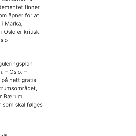
rtementet finner
som åpner for at
 i Marka,
 Oslo er kritisk
Oslo
guleringsplan
. – Oslo. –
 på nett gratis
ntrumsområdet,
där Bærum
 som skal følges