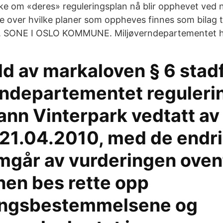
ke om «deres» reguleringsplan nå blir opphevet ved
ste over hvilke planer som oppheves finnes som bilag t
SONE I OSLO KOMMUNE. Miljøverndepartementet har
ld av markaloven § 6 stad
rndepartementet reguleri
ann Vinterpark vedtatt av
 21.04.2010, med de endr
mgår av vurderingen oven
n bes rette opp
ingsbestemmelsene og