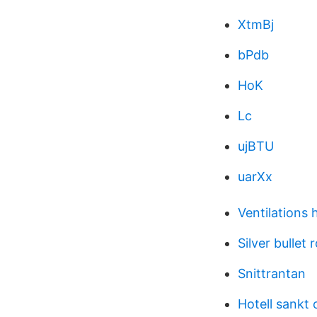
XtmBj
bPdb
HoK
Lc
ujBTU
uarXx
Ventilations 
Silver bullet 
Snittrantan
Hotell sankt 