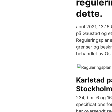
reguler
dette.
april 2021, 13:1
på Gaustad og et
Reguleringsplan
grenser og beskri
behandlet av Osl
Karlstad p
Stockholm 
234, bnr. 6 og 1
specifications f
har oversendt re