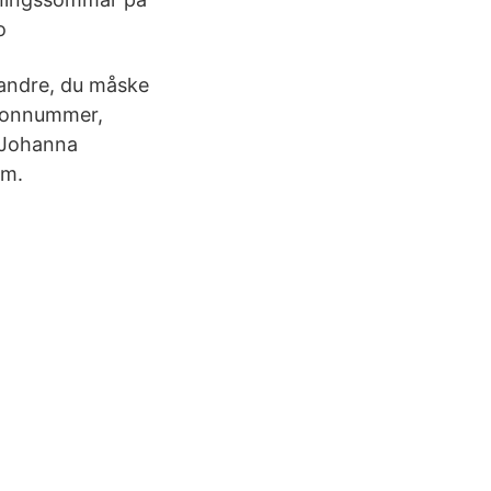
co
andre, du måske
efonnummer,
t Johanna
mm.