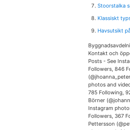
Stoorstalka s
Klassiskt typ
Havsutsikt p
Byggnadsavdelni
Kontakt och öppe
Posts - See Inst
Followers, 846 F
(@jhoanna_peters
photos and vide
785 Following, 
Börner (@johanna
Instagram photo
Followers, 367 F
Pettersson (@pet