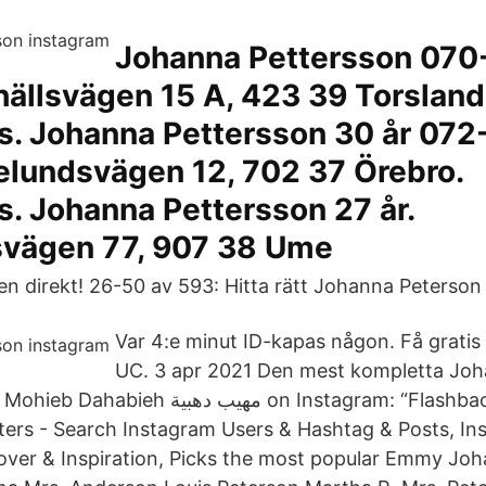
Johanna Pettersson 070
hällsvägen 15 A, 423 39 Torsland
. Johanna Pettersson 30 år 072
kelundsvägen 12, 702 37 Örebro.
. Johanna Pettersson 27 år.
vägen 77, 907 38 Ume
n direkt! 26-50 av 593: Hitta rätt Johanna Peterson 
Var 4:e minut ID-kapas någon. Få grati
UC. 3 apr 2021 Den mest kompletta Jo
مهيب دهب on Instagram: “Flashback to this
eters - Search Instagram Users & Hashtag & Posts, I
over & Inspiration, Picks the most popular Emmy Jo