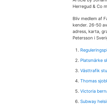
Herregud & Co me
Bliv medlem af 
kender. 26-50 av
adress, karta, g
Petersson i Sver
Reguleringsp
Platsmärke s
Västtrafik st
Thomas sjob
Victoria bern
Subway helsi