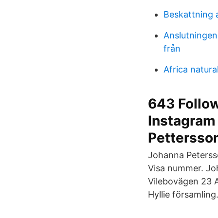
Beskattning 
Anslutningen 
från
Africa natur
643 Follow
Instagram
Pettersso
Johanna Peterss
Visa nummer. Joh
Vilebovägen 23 A
Hyllie församling