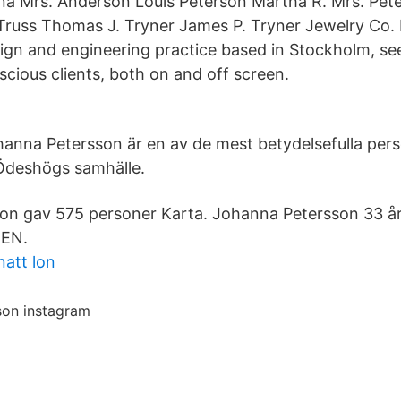
 Mrs. Anderson Louis Peterson Martha R. Mrs. Peter
Truss Thomas J. Tryner James P. Tryner Jewelry Co.
sign and engineering practice based in Stockholm, see
scious clients, both on and off screen.
nna Petersson är en av de mest betydelsefulla pers
deshögs samhälle.
son gav 575 personer Karta. Johanna Petersson 33 å
EN.
att lon