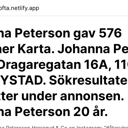
pfta.netlify.app
a Peterson gav 576
er Karta. Johanna P
 Dragaregatan 16A, 1
YSTAD. Sökresultat
tter under annonsen.
a Peterson 20 år.
nna Petersson Herregud & Co on Instagram: “#återvi