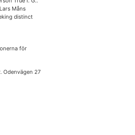
son True I. G..
 Lars Måns
king distinct
onerna för
r. Odenvägen 27