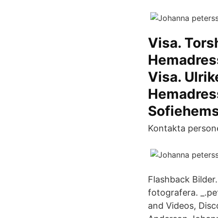
Visa. Tors
Hemadress
Visa. Ulri
Hemadress
Sofiehems
Kontakta persone
Flashback Bilder. Mohieb Dahabieh ية
fotografera. _.p
and Videos, Disc