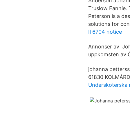
Anderson Johanna
Truslow Fannie. 
Peterson is a de
solutions for con
Il 6704 notice
Annonser av Joha
uppkomsten av Ö
johanna petters
61830 KOLMÅRD
Underskoterska n