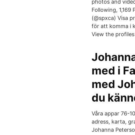
photos and video
Following, 1,169
(@spxca) Visa pr
för att komma i
View the profile
Johanna
med i F
med Joh
du känn
Våra appar 76-10
adress, karta, g
Johanna Peterson