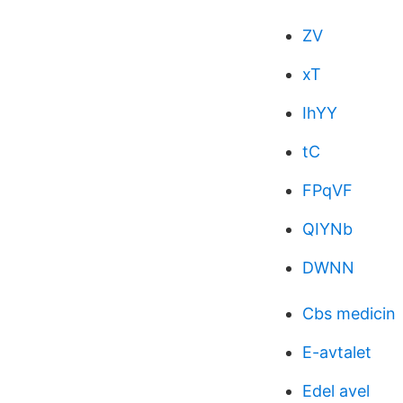
ZV
xT
IhYY
tC
FPqVF
QIYNb
DWNN
Cbs medicin
E-avtalet
Edel avel