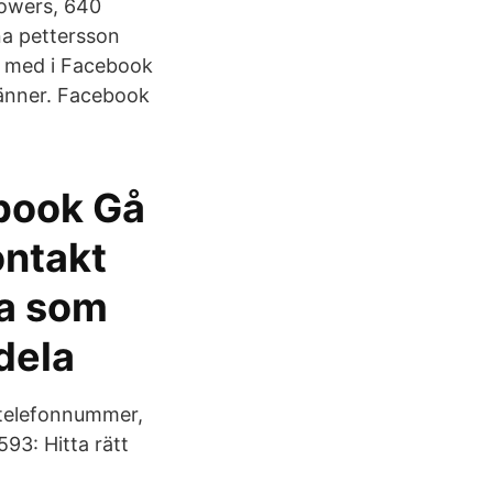
lowers, 640
na pettersson
å med i Facebook
änner. Facebook
book Gå
ontakt
a som
dela
 telefonnummer,
93: Hitta rätt