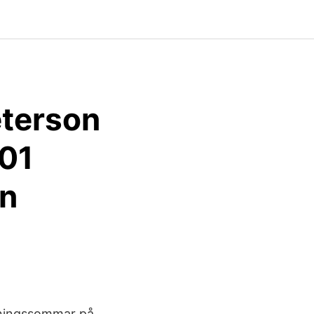
eterson
101
en
nningssommar på