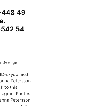
-448 49
a.
-542 54
i Sverige.
s ID-skydd med
hanna Petersson
nstagram Photos
hanna Petersson.