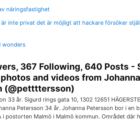
av näringsfastighet
är inte privat det är möjligt att hackare försöker stjä
al wonders
ers, 367 Following, 640 Posts -
 photos and videos from Johann
n (@pettttersson)
on 33 år. Sigurd rings gata 10, 1302 12651 HÄGERST
anna Petersson 34 år. Johanna Petersson bor i en b
 i postorten Malmö i Malmö kommun. Området där ho
.