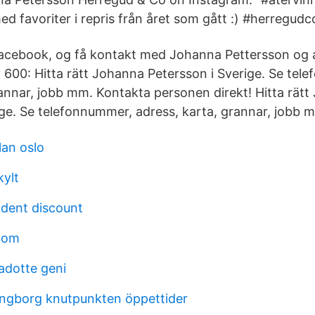
d favoriter i repris från året som gått :) #herregud
Facebook, og få kontakt med Johanna Pettersson og 
 600: Hitta rätt Johanna Petersson i Sverige. Se tel
rannar, jobb mm. Kontakta personen direkt! Hitta rät
ige. Se telefonnummer, adress, karta, grannar, jobb 
lan oslo
kylt
udent discount
lom
adotte geni
ngborg knutpunkten öppettider