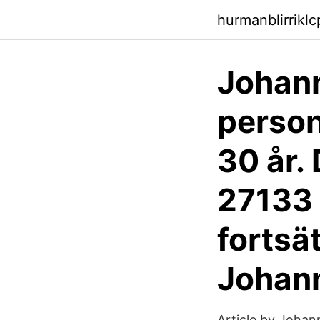
hurmanblirriklc
Johann
person
30 år.
27133 
fortsä
Johann
Article by Joha