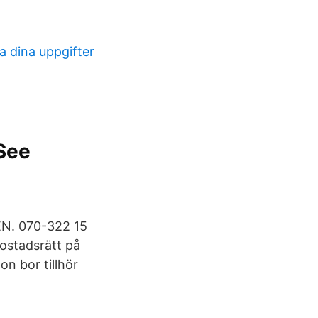
la dina uppgifter
 See
a
EN. 070-322 15
ostadsrätt på
n bor tillhör