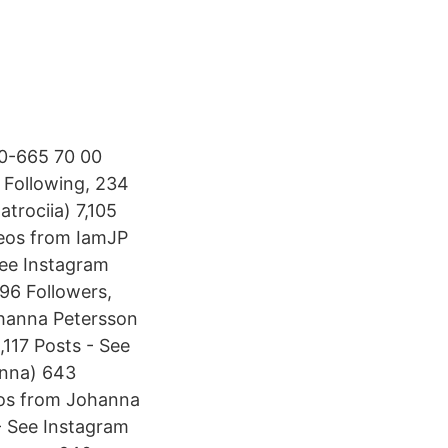
40-665 70 00
 Following, 234
trociia) 7,105
deos from IamJP
See Instagram
96 Followers,
ohanna Petersson
117 Posts - See
anna) 643
eos from Johanna
- See Instagram